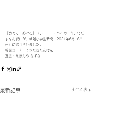
『めぐり　めぐる』（ジーニー・ベイカー作、わだ
すなお訳）が、常陽小学生新聞（2021年6月18日
号）に紹介されました。
掲載コーナー：本だなたんけん
選書：えほんや なずな
すべて表示
最新記事